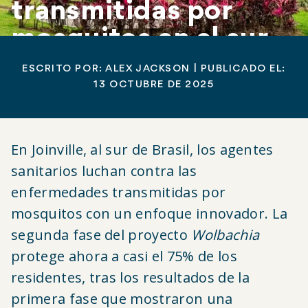
transmitidas por
mosquitos en el sur
de Brasil
ESCRITO POR:
ALEX JACKSON
| PUBLICADO EL:
13
OCTUBRE DE 2025
En Joinville, al sur de Brasil, los agentes
sanitarios luchan contra las
enfermedades transmitidas por
mosquitos con un enfoque innovador. La
segunda fase del proyecto
Wolbachia
protege ahora a casi el 75% de los
residentes, tras los resultados de la
primera fase que mostraron una