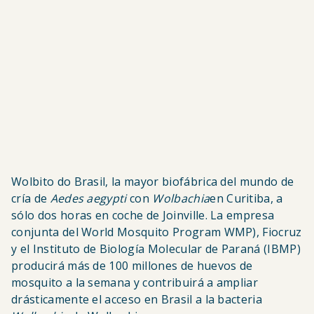
Brasil son Valparaíso de Goiás y Luziânia,
Goiás; y la capital de Brasil, Brasilia. Cada uno
de ellos es elegido mediante un minucioso
proceso de selección por el Ministerio de
Salud, y su aplicación cuenta con el apoyo
estratégico de Fiocruz.
Wolbito do Brasil, la mayor biofábrica del mundo de
cría de
Aedes aegypti
con
Wolbachia
en Curitiba, a
sólo dos horas en coche de Joinville. La empresa
conjunta del World Mosquito Program WMP), Fiocruz
y el Instituto de Biología Molecular de Paraná (IBMP)
producirá más de 100 millones de huevos de
mosquito a la semana y contribuirá a ampliar
drásticamente el acceso en Brasil a la bacteria