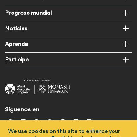
de
Progreso mundial
página
Noticias
Aprenda
Participa
Síguenos en
We use cookies on this site to enhance your