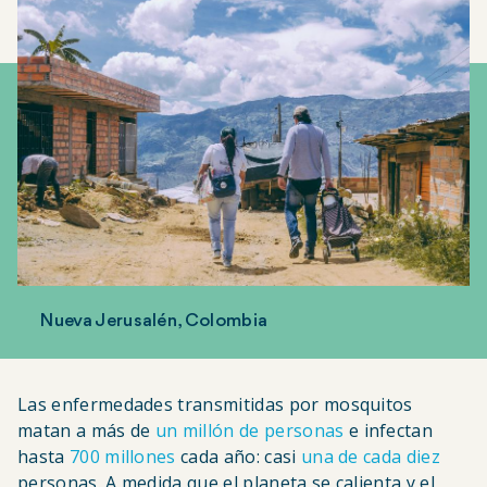
Nueva Jerusalén, Colombia
Las enfermedades transmitidas por mosquitos
matan a más de
un millón de personas
e infectan
hasta
700 millones
cada año: casi
una de cada diez
personas. A medida que el planeta se calienta y el