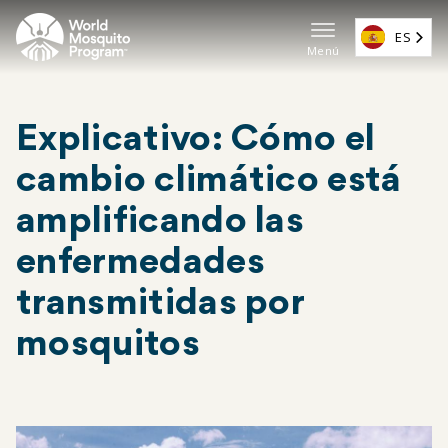
Ir
al
ES
Menú
contenido
Navega
principal
principa
Explicativo: Cómo el
(ES)
cambio climático está
amplificando las
enfermedades
transmitidas por
mosquitos