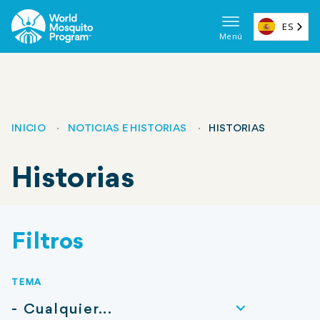
Ir
al
ES
Menú
contenido
Navega
principal
principa
(ES)
INICIO
NOTICIAS E HISTORIAS
HISTORIAS
Migas
Historias
de
pan
Filtros
TEMA
- Cualquier...