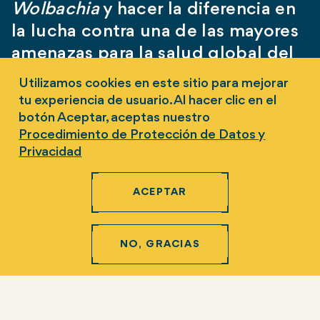
Wolbachia
y hacer la diferencia en
la lucha contra una de las mayores
amenazas para la salud global del
siglo XXI.
Utilizamos cookies en este sitio para mejorar
tu experiencia de usuario. Al hacer clic en el
botón Aceptar, aceptas nuestro
¡Dona ahora!
Procedimiento de Protección de Datos y
Privacidad
Haz la diferencia en la lucha contra las
enfermedades transmitidas por mosquitos.
ACEPTAR
NO, GRACIAS