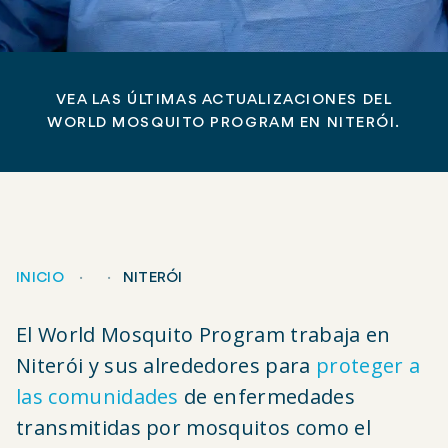
VEA LAS ÚLTIMAS ACTUALIZACIONES DEL
WORLD MOSQUITO PROGRAM EN NITERÓI.
INICIO
NITERÓI
Migas
El World Mosquito Program trabaja en
de
Niterói y sus alrededores para
proteger a
las comunidades
de enfermedades
pan
transmitidas por mosquitos como el