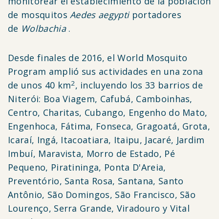
monitorear el establecimiento de la población
de mosquitos
Aedes aegypti
portadores
de
Wolbachia
.
Desde finales de 2016, el World Mosquito
Program amplió sus actividades en una zona
2
de unos 40 km
, incluyendo los 33 barrios de
Niterói: Boa Viagem, Cafubá, Camboinhas,
Centro, Charitas, Cubango, Engenho do Mato,
Engenhoca, Fátima, Fonseca, Gragoatá, Grota,
Icaraí, Ingá, Itacoatiara, Itaipu, Jacaré, Jardim
Imbuí, Maravista, Morro de Estado, Pé
Pequeno, Piratininga, Ponta D'Areia,
Preventório, Santa Rosa, Santana, Santo
Antônio, São Domingos, São Francisco, São
Lourenço, Serra Grande, Viradouro y Vital