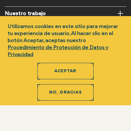
Pie
Nuestro trabajo
ES
Utilizamos cookies en este sitio para mejorar
Progreso global
tu experiencia de usuario. Al hacer clic en el
botón Aceptar, aceptas nuestro
Noticias e historias
Procedimiento de Protección de Datos y
Privacidad
Aprender
ACEPTAR
Involucrarse
NO, GRACIAS
Síguenos en