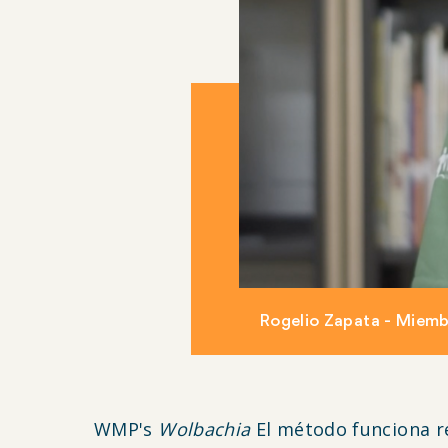
Rogelio Zapata - Miemb
WMP's
Wolbachia
El método funciona r