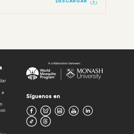
DESCARGAR
a
dar
 a
Síguenos en
en
con