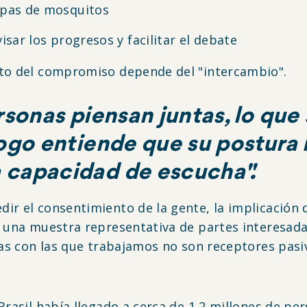
mpas de mosquitos
sar los progresos y facilitar el debate
ito del compromiso depende del "intercambio".
rsonas piensan juntas, lo que
ogo entiende que su postura no
 capacidad de escucha".
ir el consentimiento de la gente, la implicación 
e una muestra representativa de partes interesad
nas con las que trabajamos no son receptores pasiv
rasil había llegado a cerca de 1,2 millones de pers