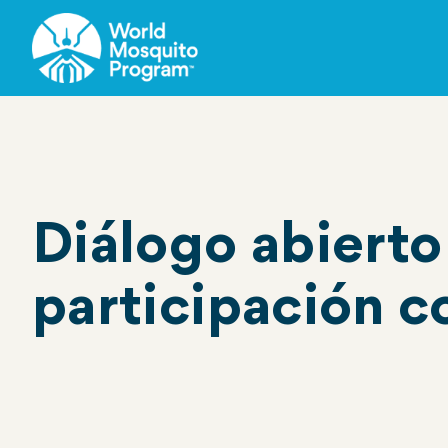
Ir
al
contenido
principal
Diálogo abierto
participación c