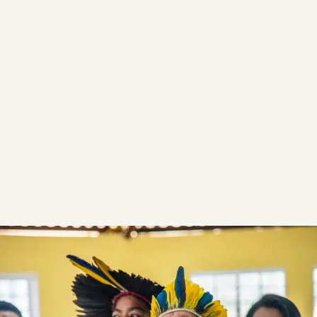
entre WMP en Brasil y la Secretaría de
Educación de Campo Grande. Los alumnos de
17 escuelas primarias recibieron kits que
contenían una cápsula de huevos de mosquito
(Wolbito) y un folleto sobre cómo combatirlo.
Wolbachia
huevos de mosquito (Wolbito) y un
folleto que describía cómo montar la casa del
Wolbito. El proyecto se llevó a cabo en 4
meses y participaron unos 1500 alumnos.